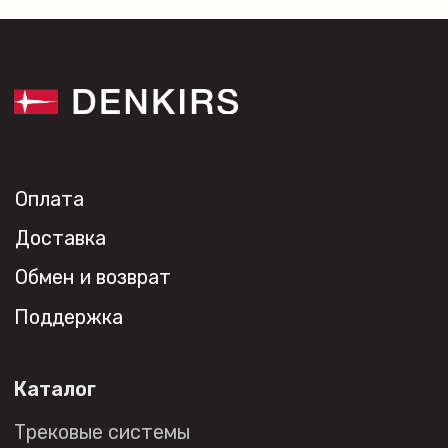
Контакты
Новости
Где
купить?
Сотрудничество
Дизайнерам
Торговым компаниям
Монтажным организациям
Социальные сети
+7 (495) 108-49-68
opt@denkirs.ru
Публичная оферта
Политика в отношении