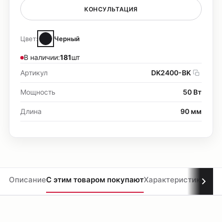
КОНСУЛЬТАЦИЯ
Цвет:
Черный
В наличии:
181
шт
Артикул
DK2400-BK
Мощность
50 Вт
Длина
90 мм
Описание
С этим товаром покупают
Характеристики
Мате