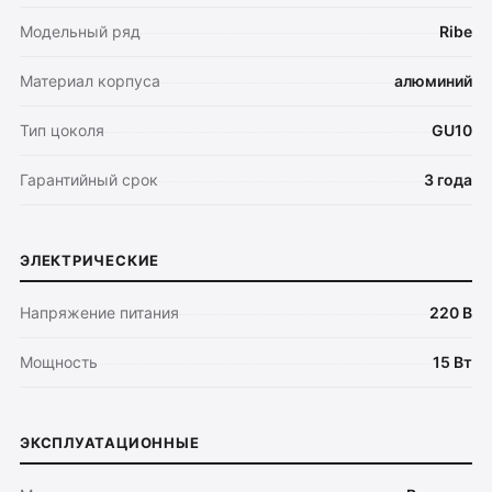
Модельный ряд
Ribe
Материал корпуса
алюминий
Тип цоколя
GU10
Гарантийный срок
3 года
Оплата
Доставка
ЭЛЕКТРИЧЕСКИЕ
Обмен и возврат
Поддержка
Напряжение питания
220 В
Мощность
15 Вт
Каталог
Трековые системы
Ремневая система Belty
ЭКСПЛУАТАЦИОННЫЕ
Точечные светильники