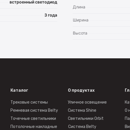
встроенный светодиод
Длина
3 года
Ширина
Высота
Каталог
О продуктах
Гл
Трековые системы
Уличное освещение
Ка
Ремневая система Belty
Система Shine
О 
Точечные светильники
Светильники Orbit
Па
Потолочные накладные
Система Belty
Ви