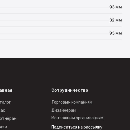
93 мм
32 мм
93 мм
авная
Сотрудничество
талог
Торговым компаниям
нас
Дизайнерам
Монтажным организациям
ртнерам
део
Подписаться на рассылку