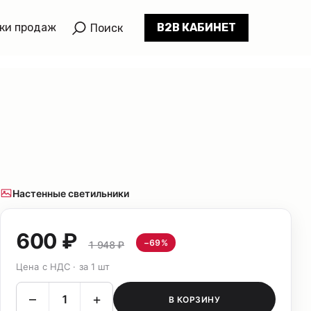
ки продаж
B2B КАБИНЕТ
Поиск
Настенные светильники
600 ₽
−69%
1 948 ₽
Цена с НДС · за 1 шт
–
+
В КОРЗИНУ