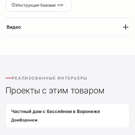
Инструкция базовая
PDF
Система Belty
Система Smart
Система Air
Видео
Система Solid
Модуль Slim LED
Профиль Slott
Профиль Smart ONE
Светильники Flex
Светильники Inviz
РЕАЛИЗОВАННЫЕ ИНТЕРЬЕРЫ
Проекты с этим товаром
Главная
Каталог
О нас
Частный дом с бассейном в Воронеже
Партнерам
Дом
Воронеж
Видео
Проекты