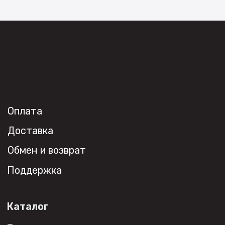
Контакты
Новости
Где
купить?
Сотрудничество
Дизайнерам
Торговым компаниям
Монтажным организациям
Социальные сети
+7 (495) 108-49-68
opt@denkirs.ru
Публичная оферта