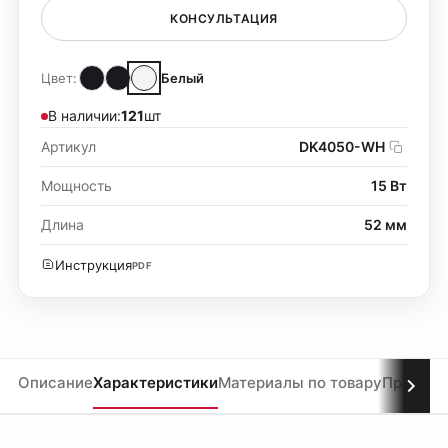
КОНСУЛЬТАЦИЯ
Цвет:
Белый
В наличии:
121
шт
Артикул
DK4050-WH
Мощность
15 Вт
Длина
52 мм
Инструкция
PDF
Описание
Характеристики
Материалы по товару
Проекты