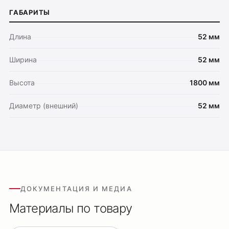
ГАБАРИТЫ
Каталог
Трековые системы
Длина
52 мм
Ремневая система Belty
Ширина
52 мм
Точечные светильники
Потолочные накладные
Высота
1800 мм
Потолочные подвесные
Диаметр (внешний)
52 мм
Настенные светильники
Уличное освещение
Подсветка ступеней
Управление освещением
Демооборудование
ДОКУМЕНТАЦИЯ И МЕДИА
О продуктах
Уличное освещение
Материалы по товару
Система Shine
Светильники Orbit