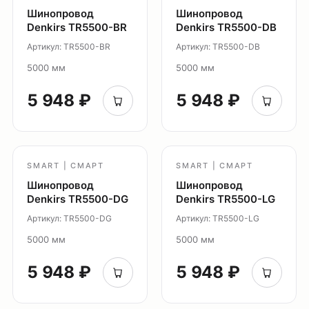
Шинопровод
Шинопровод
О продуктах
Denkirs TR5500-BR
Denkirs TR5500-DB
Уличное освещение
Артикул: TR5500-BR
Артикул: TR5500-DB
Система Shine
5000 мм
5000 мм
Светильники Orbit
Система Belty
5 948 ₽
5 948 ₽
Система Smart
Система Air
Система Solid
SMART | СМАРТ
SMART | СМАРТ
Модуль Slim LED
Шинопровод
Шинопровод
Профиль Slott
Denkirs TR5500-DG
Denkirs TR5500-LG
Профиль Smart ONE
Артикул: TR5500-DG
Артикул: TR5500-LG
Светильники Flex
5000 мм
5000 мм
Светильники Inviz
5 948 ₽
5 948 ₽
Главная
Каталог