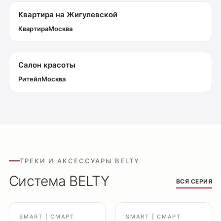
Оплата
Квартира на Жигулевской
Доставка
Квартира
Москва
Обмен и возврат
Поддержка
Салон красоты
Каталог
Ритейл
Москва
Трековые системы
Ремневая система Belty
Точечные светильники
Потолочные накладные
Потолочные подвесные
Настенные светильники
ТРЕКИ И АКСЕССУАРЫ BELTY
Уличное освещение
Система BELTY
ВСЯ СЕРИЯ
Подсветка ступеней
Управление освещением
Демооборудование
SMART | СМАРТ
SMART | СМАРТ