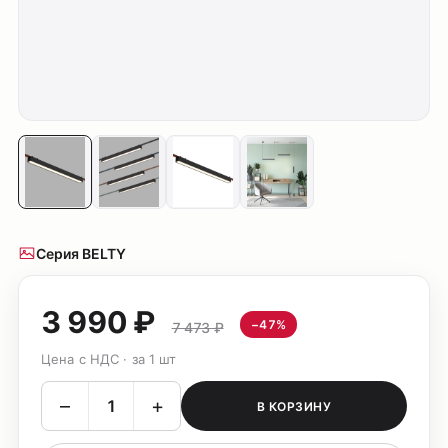
Серия BELTY
3 990 ₽
−47%
7 473 ₽
Цена с НДС · за 1 шт
–
+
В КОРЗИНУ