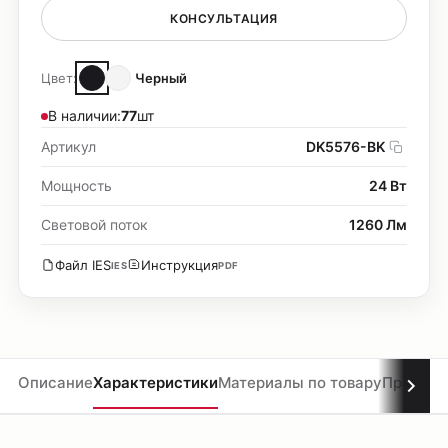
КОНСУЛЬТАЦИЯ
Цвет:
Черный
В наличии:
77
шт
Артикул
DK5576-BK
Мощность
24 Вт
Световой поток
1260 Лм
Файл IES
Инструкция
IES
PDF
Описание
Характеристики
Материалы по товару
Проекты