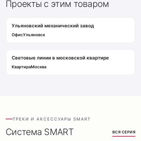
Проекты с этим товаром
Уличное освещение
Подсветка ступеней
Управление освещением
Ульяновский механический завод
Демооборудование
Офис
Ульяновск
О продуктах
Уличное освещение
Световые линии в московской квартире
Система Shine
Светильники Orbit
Квартира
Москва
Система Belty
Система Smart
Система Air
Система Solid
Модуль Slim LED
ТРЕКИ И АКСЕССУАРЫ SMART
Профиль Slott
Профиль Smart ONE
Система SMART
ВСЯ СЕРИЯ
Светильники Flex