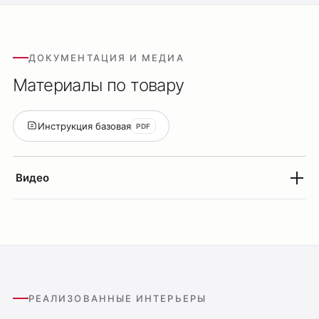
ДОКУМЕНТАЦИЯ И МЕДИА
Материалы по товару
Оплата
Доставка
Обмен и возврат
Инструкция базовая
PDF
Поддержка
Видео
Каталог
Трековые системы
Ремневая система Belty
Точечные светильники
Потолочные накладные
Потолочные подвесные
РЕАЛИЗОВАННЫЕ ИНТЕРЬЕРЫ
Настенные светильники