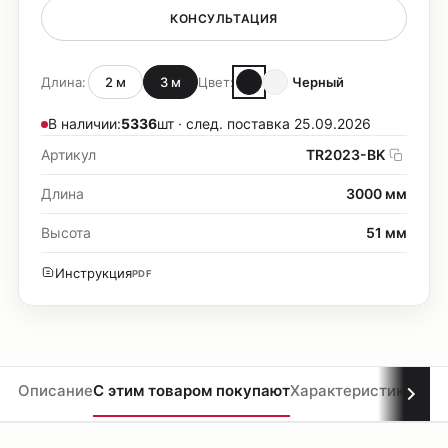
КОНСУЛЬТАЦИЯ
Длина:
2 м
3 м
Цвет:
Черный
В наличии:
5336
шт · след. поставка 25.09.2026
Артикул
TR2023-BK
Длина
3000 мм
Высота
51 мм
Инструкция
PDF
Описание
С этим товаром покупают
Характеристики
Мате