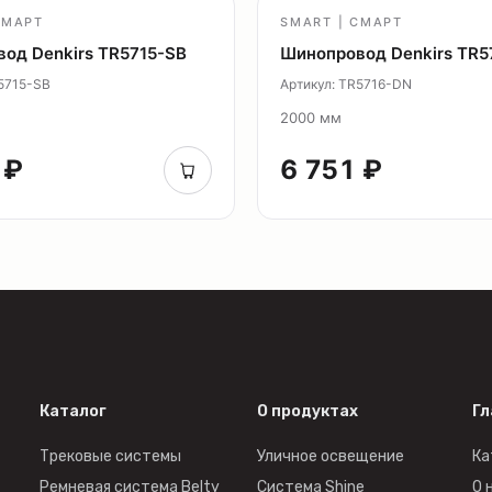
СМАРТ
SMART | СМАРТ
од Denkirs TR5715-SB
Шинопровод Denkirs TR5
R5715-SB
Артикул: TR5716-DN
2000 мм
 ₽
6 751 ₽
Каталог
О продуктах
Гл
Трековые системы
Уличное освещение
Ка
Ремневая система Belty
Система Shine
О 