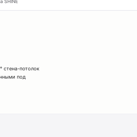
а SHINE
° стена-потолок
енными под