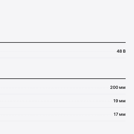
48 В
200 мм
19 мм
17 мм