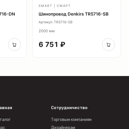
SMART | СМАРТ
716-DN
Шинопровод Denkirs TR5716-SB
Артикул: TR5716-SB
2000 мм
6 751 ₽
авная
Сотрудничество
талог
Торговым компаниям
нас
Дизайнерам