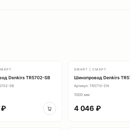
СМАРТ
SMART | СМАРТ
од Denkirs TR5702-SB
Шинопровод Denkirs TR5
R5702-SB
Артикул: TR5710-DN
1000 мм
 ₽
4 046 ₽