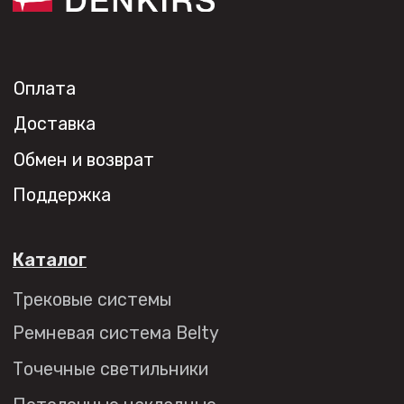
Ремневая система Belty
Точечные светильники
Потолочные накладные
Потолочные подвесные
Настенные светильники
Уличное освещение
Подсветка ступеней
Управление освещением
Демооборудование
О продуктах
Уличное освещение
Система Shine
Светильники Orbit
Система Belty
Система Smart
Система Air