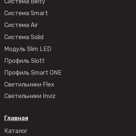
купить?
Сотрудничество
Дизайнерам
Торговым компаниям
Монтажным организациям
Социальные сети
+7 (495) 108-49-68
opt@denkirs.ru
Публичная оферта
Политика в отношении
обработки персональных данных
© 2026 DENKIRS
Все права защищены