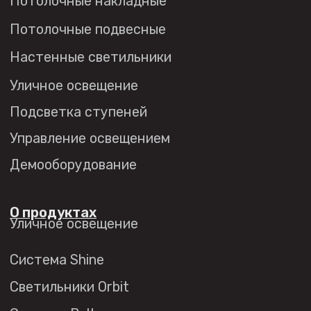
Система Solid
Модуль Slim LED
Профиль Slott
Профиль Smart ONE
Светильники Flex
Светильники Inviz
Главная
Каталог
О нас
Партнерам
Видео
Проекты
Контакты
Новости
Где